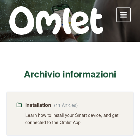
Skip
Skip
Skip
to
to
to
content
main
footer
navigation
Archivio informazioni
Installation
(11 Articles)
Learn how to install your Smart device, and get
connected to the Omlet App