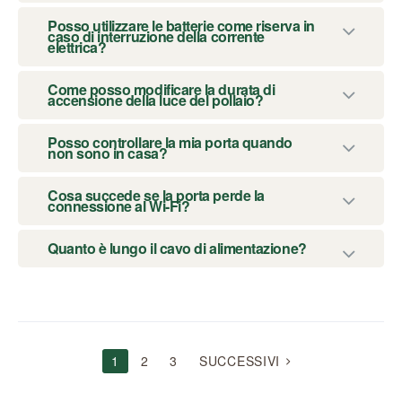
Posso utilizzare le batterie come riserva in
caso di interruzione della corrente
elettrica?
Come posso modificare la durata di
accensione della luce del pollaio?
Posso controllare la mia porta quando
non sono in casa?
Cosa succede se la porta perde la
connessione al Wi-Fi?
Quanto è lungo il cavo di alimentazione?
NAVIGAZIONE
1
2
3
SUCCESSIVI
ARTICOLI