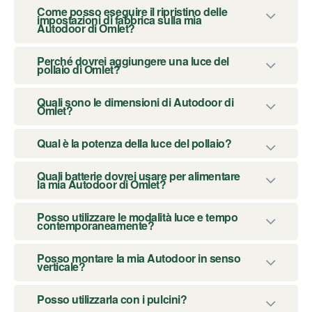
Come posso eseguire il ripristino delle
impostazioni di fabbrica sulla mia
Autodoor di Omlet?
Perché dovrei aggiungere una luce del
pollaio di Omlet?
Quali sono le dimensioni di Autodoor di
Omlet?
Qual è la potenza della luce del pollaio?
Quali batterie dovrei usare per alimentare
la mia Autodoor di Omlet?
Posso utilizzare le modalità luce e tempo
contemporaneamente?
Posso montare la mia Autodoor in senso
verticale?
Posso utilizzarla con i pulcini?