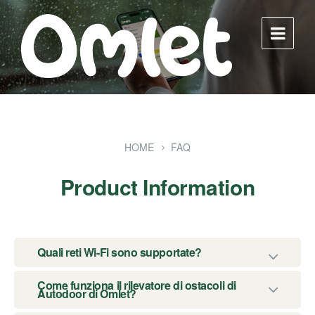
Skip
Skip
Skip
to
to
to
content
main
footer
navigation
HOME
FAQ
Product Information
Quali reti Wi-Fi sono supportate?
Come funziona il rilevatore di ostacoli di
Autodoor di Omlet?