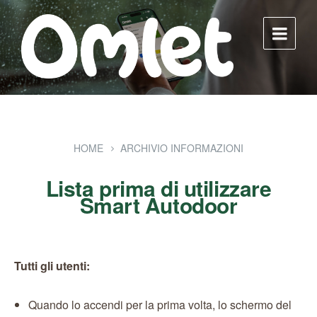
Skip
Skip
Skip
to
to
to
content
main
footer
navigation
HOME
ARCHIVIO INFORMAZIONI
Lista prima di utilizzare
Smart Autodoor
Tutti gli utenti:
Quando lo accendi per la prima volta, lo schermo del